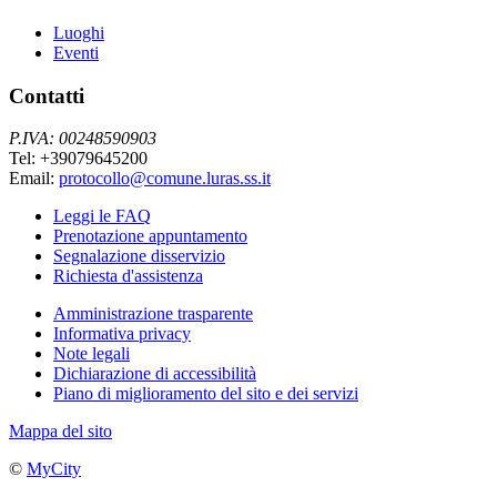
Luoghi
Eventi
Contatti
P.IVA: 00248590903
Tel: +39079645200
Email:
protocollo@comune.luras.ss.it
Leggi le FAQ
Prenotazione appuntamento
Segnalazione disservizio
Richiesta d'assistenza
Amministrazione trasparente
Informativa privacy
Note legali
Dichiarazione di accessibilità
Piano di miglioramento del sito e dei servizi
Mappa del sito
©
MyCity