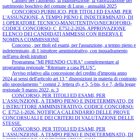
Cantieri per l'aumento, la manutenzione, la valorizzazione del
patrimonio boschivo del comune di Luras - annualità 2025
CONCORSO PUBBLICO, PER TITOLI ED ESAMI, PER
L'ASSUNZIONE, A TEMPO PIENO E INDETERMINATO, DI
1 OPERATORE TECNICO-MANUTENTIVO/NECROFORO-
CODICE CONCORSO: C_E752-2-2026. APPROVAZIONE
ELENCO DEI CANDIDATI AMMESSI CON RISERVA E
NOMINA COMMISSIONE
Concorso , per titoli ed esami, per l'assunzione, a tempo pieno e
indeterminato, di 1 istruttore amministrativo, con inquadramento
nell'area degli istruttori
Programma "MI PRENDO CURA" complementare al
programma regionale "Ritornare a casa PLUS".
Avviso relativo alla concessione del credito d'imposta anno
2024 ai sensi dell'articolo art 13 " disposizioni in materia di contrasto
allo spopolamento " commi 2, lettera d), e 5, 5-bis, 6 e 7, della legge
regionale 9 marzo 2022, n. 3
CONCORSO, PER TITOLI ED ESAMI, PER
L’ASSUNZIONE, A TEMPO PIENO E INDETERMINATO, DI
1 ISTRUTTORE AMMINISTRATIVO. CODICE CONCORSO:
C_E752-1-2026. NOTIFICA CALENDARIO DELLE PROVE
CONCORSUALI E DEI CRITERI DI VALUTAZIONE DELLE
STESSE.
CONCORSO, PER TITOLI ED ESAMI, PER
L'ASSUNZIONE, A TEMPO PIENO E INDETERMINATO, DI