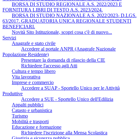
BORSA DI STUDIO REGIONALE A.S. 2022/2023 E
FORNITURA LIBRI DI TESTO A.S. 2023/2024.
BORSA DI STUDIO NAZIONALE A.S. 2022/2023- D.LGS.
63/2017. GRADUATORIA UNICA REGIONALE STUDENTI
BENEFICIARI.
Novità Sito Istituzionale, scopri cosa c'è di nuovo...
Servizi
Anagrafe e stato civile
Accedere al portale ANPR (Anagrafe Nazionale
Popolazione Residente)
Presentare la domanda di rilascio della CIE
Richiedere l'accesso agli Atti
Cultura e tempo libero
Vita lavorativa
Imprese e commercio
Accedere a SUAP - Sportello Unico per le Attività
Produttive
Accedere a SUE - Sportello Unico dell'Edilizia
Appalti pubblici
Catasto e urbanistica
Turismo
Mobilità e trasporti
Educazione e formazione
Richiedere l'iscrizione alla Mensa Scolastica
Giustizia e sicurezza pubblica