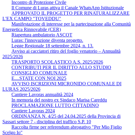
Incontro di Protezione Civile
Il Comune di Luras attiva il Canale WhatsApp Istituzionale
APPROVATO IL PROGETTO PER RINATURALIZZARE
L'EX CAMPO "TOVEDDU"
Manifestazione di interesse per la partecipazione alla Comunità
Energetica Rinnovabile (CER)
Riapertura ambulatorio ASCOT
Luras: l'innovazione diventa progetto.
Legge Regionale 18 settembre 2024, n. 13.
Avviso ai cacciatori ritiro del foglio venatorio – Annualità
2025/2026
TRASPORTO SCOLASTICO A.S. 2025/2026
CONTRIBUTI PER IL DIRITTO ALLO STUDIO
CONSIGLIO COMUNALE
E....STATE CON NOI 2025
AVVISO ISCRIZIONI MICRONIDO COMUNALE DI
LURAS 2025/2026
Cantiere Lavoras annualità 2024
In memoria del nostro ex Sindaco Marisa Careddu
PROCLAMAZIONE LUTTO CITTADINO
Cantiere Lavoras 2024
ORDINANZA N. 4/25 del 24.04.2025 della Provincia di
Sassari settore 7 - disciplina del traffico S.P. 10
Raccolta firme per referendum abrogativo "Per Mio Figlio
Scelgo Io"