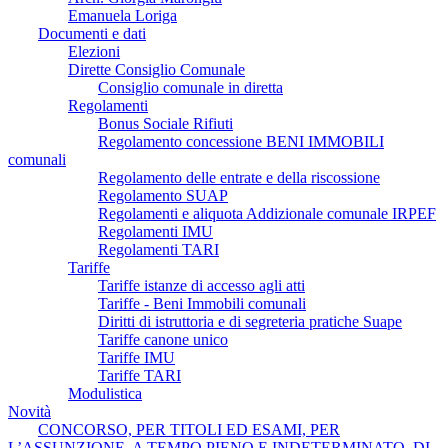
Emanuela Loriga
Documenti e dati
Elezioni
Dirette Consiglio Comunale
Consiglio comunale in diretta
Regolamenti
Bonus Sociale Rifiuti
Regolamento concessione BENI IMMOBILI
comunali
Regolamento delle entrate e della riscossione
Regolamento SUAP
Regolamenti e aliquota Addizionale comunale IRPEF
Regolamenti IMU
Regolamenti TARI
Tariffe
Tariffe istanze di accesso agli atti
Tariffe - Beni Immobili comunali
Diritti di istruttoria e di segreteria pratiche Suape
Tariffe canone unico
Tariffe IMU
Tariffe TARI
Modulistica
Novità
CONCORSO, PER TITOLI ED ESAMI, PER
L’ASSUNZIONE, A TEMPO PIENO E INDETERMINATO, DI