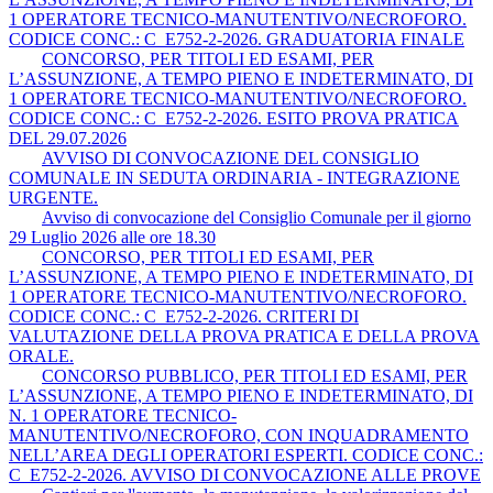
1 OPERATORE TECNICO-MANUTENTIVO/NECROFORO.
CODICE CONC.: C_E752-2-2026. GRADUATORIA FINALE
CONCORSO, PER TITOLI ED ESAMI, PER
L’ASSUNZIONE, A TEMPO PIENO E INDETERMINATO, DI
1 OPERATORE TECNICO-MANUTENTIVO/NECROFORO.
CODICE CONC.: C_E752-2-2026. ESITO PROVA PRATICA
DEL 29.07.2026
AVVISO DI CONVOCAZIONE DEL CONSIGLIO
COMUNALE IN SEDUTA ORDINARIA - INTEGRAZIONE
URGENTE.
Avviso di convocazione del Consiglio Comunale per il giorno
29 Luglio 2026 alle ore 18.30
CONCORSO, PER TITOLI ED ESAMI, PER
L’ASSUNZIONE, A TEMPO PIENO E INDETERMINATO, DI
1 OPERATORE TECNICO-MANUTENTIVO/NECROFORO.
CODICE CONC.: C_E752-2-2026. CRITERI DI
VALUTAZIONE DELLA PROVA PRATICA E DELLA PROVA
ORALE.
CONCORSO PUBBLICO, PER TITOLI ED ESAMI, PER
L’ASSUNZIONE, A TEMPO PIENO E INDETERMINATO, DI
N. 1 OPERATORE TECNICO-
MANUTENTIVO/NECROFORO, CON INQUADRAMENTO
NELL’AREA DEGLI OPERATORI ESPERTI. CODICE CONC.:
C_E752-2-2026. AVVISO DI CONVOCAZIONE ALLE PROVE