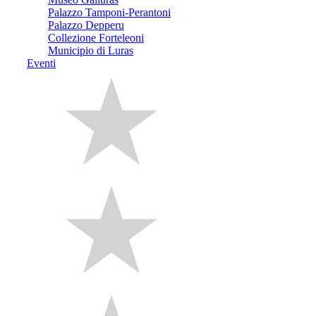
Palazzo Tamponi-Perantoni
Palazzo Depperu
Collezione Forteleoni
Municipio di Luras
Eventi