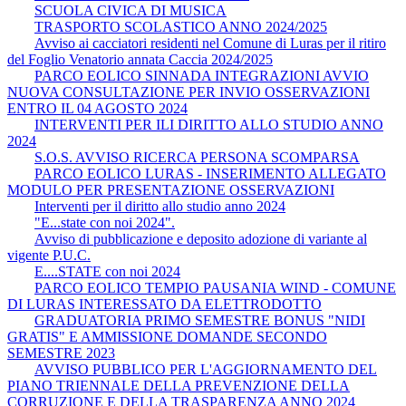
SCUOLA CIVICA DI MUSICA
TRASPORTO SCOLASTICO ANNO 2024/2025
Avviso ai cacciatori residenti nel Comune di Luras per il ritiro
del Foglio Venatorio annata Caccia 2024/2025
PARCO EOLICO SINNADA INTEGRAZIONI AVVIO
NUOVA CONSULTAZIONE PER INVIO OSSERVAZIONI
ENTRO IL 04 AGOSTO 2024
INTERVENTI PER ILI DIRITTO ALLO STUDIO ANNO
2024
S.O.S. AVVISO RICERCA PERSONA SCOMPARSA
PARCO EOLICO LURAS - INSERIMENTO ALLEGATO
MODULO PER PRESENTAZIONE OSSERVAZIONI
Interventi per il diritto allo studio anno 2024
"E...state con noi 2024".
Avviso di pubblicazione e deposito adozione di variante al
vigente P.U.C.
E....STATE con noi 2024
PARCO EOLICO TEMPIO PAUSANIA WIND - COMUNE
DI LURAS INTERESSATO DA ELETTRODOTTO
GRADUATORIA PRIMO SEMESTRE BONUS "NIDI
GRATIS" E AMMISSIONE DOMANDE SECONDO
SEMESTRE 2023
AVVISO PUBBLICO PER L'AGGIORNAMENTO DEL
PIANO TRIENNALE DELLA PREVENZIONE DELLA
CORRUZIONE E DELLA TRASPARENZA ANNO 2024