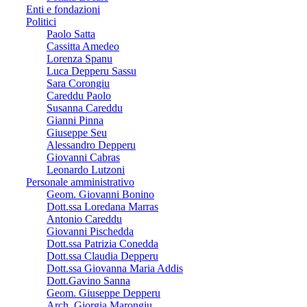
Enti e fondazioni
Politici
Paolo Satta
Cassitta Amedeo
Lorenza Spanu
Luca Depperu Sassu
Sara Corongiu
Careddu Paolo
Susanna Careddu
Gianni Pinna
Giuseppe Seu
Alessandro Depperu
Giovanni Cabras
Leonardo Lutzoni
Personale amministrativo
Geom. Giovanni Bonino
Dott.ssa Loredana Marras
Antonio Careddu
Giovanni Pischedda
Dott.ssa Patrizia Conedda
Dott.ssa Claudia Depperu
Dott.ssa Giovanna Maria Addis
Dott.Gavino Sanna
Geom. Giuseppe Depperu
Arch. Giorgia Marongiu