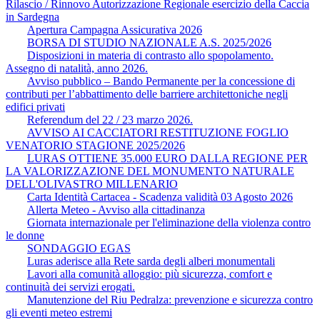
Rilascio / Rinnovo Autorizzazione Regionale esercizio della Caccia
in Sardegna
Apertura Campagna Assicurativa 2026
BORSA DI STUDIO NAZIONALE A.S. 2025/2026
Disposizioni in materia di contrasto allo spopolamento.
Assegno di natalità, anno 2026.
Avviso pubblico – Bando Permanente per la concessione di
contributi per l’abbattimento delle barriere architettoniche negli
edifici privati
Referendum del 22 / 23 marzo 2026.
AVVISO AI CACCIATORI RESTITUZIONE FOGLIO
VENATORIO STAGIONE 2025/2026
LURAS OTTIENE 35.000 EURO DALLA REGIONE PER
LA VALORIZZAZIONE DEL MONUMENTO NATURALE
DELL'OLIVASTRO MILLENARIO
Carta Identità Cartacea - Scadenza validità 03 Agosto 2026
Allerta Meteo - Avviso alla cittadinanza
Giornata internazionale per l'eliminazione della violenza contro
le donne
SONDAGGIO EGAS
Luras aderisce alla Rete sarda degli alberi monumentali
Lavori alla comunità alloggio: più sicurezza, comfort e
continuità dei servizi erogati.
Manutenzione del Riu Pedralza: prevenzione e sicurezza contro
gli eventi meteo estremi