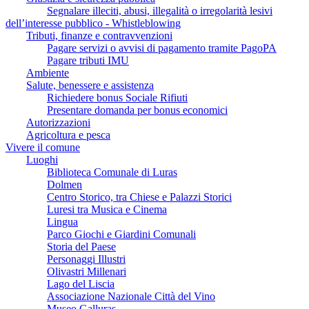
Segnalare illeciti, abusi, illegalità o irregolarità lesivi
dell’interesse pubblico - Whistleblowing
Tributi, finanze e contravvenzioni
Pagare servizi o avvisi di pagamento tramite PagoPA
Pagare tributi IMU
Ambiente
Salute, benessere e assistenza
Richiedere bonus Sociale Rifiuti
Presentare domanda per bonus economici
Autorizzazioni
Agricoltura e pesca
Vivere il comune
Luoghi
Biblioteca Comunale di Luras
Dolmen
Centro Storico, tra Chiese e Palazzi Storici
Luresi tra Musica e Cinema
Lingua
Parco Giochi e Giardini Comunali
Storia del Paese
Personaggi Illustri
Olivastri Millenari
Lago del Liscia
Associazione Nazionale Città del Vino
Museo Galluras