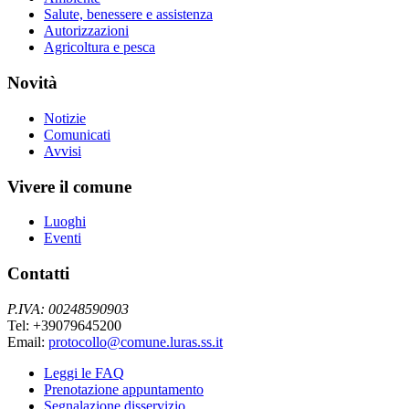
Salute, benessere e assistenza
Autorizzazioni
Agricoltura e pesca
Novità
Notizie
Comunicati
Avvisi
Vivere il comune
Luoghi
Eventi
Contatti
P.IVA: 00248590903
Tel: +39079645200
Email:
protocollo@comune.luras.ss.it
Leggi le FAQ
Prenotazione appuntamento
Segnalazione disservizio