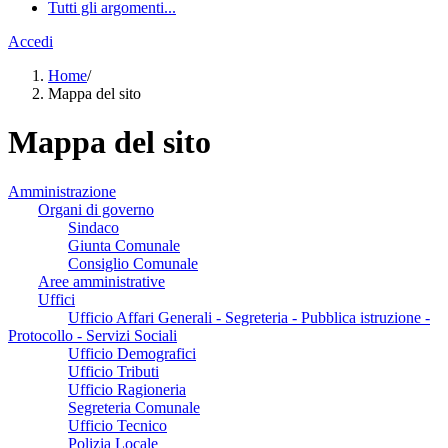
Tutti gli argomenti...
Accedi
Home
/
Mappa del sito
Mappa del sito
Amministrazione
Organi di governo
Sindaco
Giunta Comunale
Consiglio Comunale
Aree amministrative
Uffici
Ufficio Affari Generali - Segreteria - Pubblica istruzione -
Protocollo - Servizi Sociali
Ufficio Demografici
Ufficio Tributi
Ufficio Ragioneria
Segreteria Comunale
Ufficio Tecnico
Polizia Locale