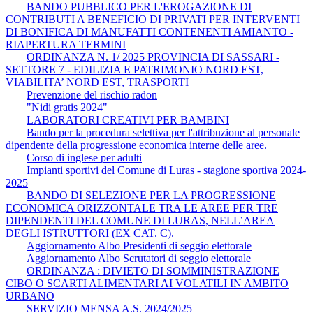
BANDO PUBBLICO PER L'EROGAZIONE DI
CONTRIBUTI A BENEFICIO DI PRIVATI PER INTERVENTI
DI BONIFICA DI MANUFATTI CONTENENTI AMIANTO -
RIAPERTURA TERMINI
ORDINANZA N. 1/ 2025 PROVINCIA DI SASSARI -
SETTORE 7 - EDILIZIA E PATRIMONIO NORD EST,
VIABILITA’ NORD EST, TRASPORTI
Prevenzione del rischio radon
"Nidi gratis 2024"
LABORATORI CREATIVI PER BAMBINI
Bando per la procedura selettiva per l'attribuzione al personale
dipendente della progressione economica interne delle aree.
Corso di inglese per adulti
Impianti sportivi del Comune di Luras - stagione sportiva 2024-
2025
BANDO DI SELEZIONE PER LA PROGRESSIONE
ECONOMICA ORIZZONTALE TRA LE AREE PER TRE
DIPENDENTI DEL COMUNE DI LURAS, NELL’AREA
DEGLI ISTRUTTORI (EX CAT. C).
Aggiornamento Albo Presidenti di seggio elettorale
Aggiornamento Albo Scrutatori di seggio elettorale
ORDINANZA : DIVIETO DI SOMMINISTRAZIONE
CIBO O SCARTI ALIMENTARI AI VOLATILI IN AMBITO
URBANO
SERVIZIO MENSA A.S. 2024/2025