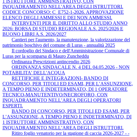
1 ISTRUTTORE AMMINISTRATIVO, CON
INQUADRAMENTO NELL'AREA DEGLI ISTRUTTORI.
CODICE CONCORSO: C_E752-1-2026. APPROVAZIONE
ELENCO DEGLI AMMESSI E DEI NON AMMESSI.
INTERVENTI PER IL DIRITTO ALLO STUDIO ANNO
2026: BORSA DI STUDIO REGIONALE A.S. 2025/2026 E
BUONO LIBRI A.S. 2026/2027
Cantieri per l'aumento, la manutenzione, la valorizzazione del
patrimonio boschivo del comune di Luras - annualità 2025
Il cordoglio del Sindaco e dell'Amministrazione Comunale di
Luras per la scomparsa di Mauro Zuncheddu
Ordinanza Prescrizioni antincendio 2026
ORDINANZA SINDACALE N. 4 DEL 04.05.2026 - NON
POTABILITA' DELL'ACQUA
RETTIFICHE E INTEGRAZIONI- BANDO DI
CONCORSO, PER TITOLI ED ESAMI, PER L’ASSUNZIONE,
A TEMPO PIENO E INDETERMINATO, DI 1 OPERATORE
TECNICO-MANUTENTIVO/NECROFORO, CON
INQUADRAMENTO NELL’AREA DEGLI OPERATORI
ESPERTI.
BANDO DI CONCORSO, PER TITOLI ED ESAMI, PER
L’ASSUNZIONE, A TEMPO PIENO E INDETERMINATO, DI
1 ISTRUTTORE AMMINISTRATIVO, CON
INQUADRAMENTO NELL’AREA DEGLI ISTRUTTORI.
Ritiro foglio venatorio per la stagione di caccia 2026-2027 - -