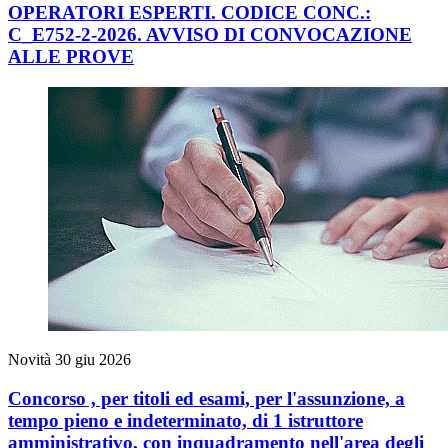
OPERATORI ESPERTI. CODICE CONC.:
C_E752-2-2026. AVVISO DI CONVOCAZIONE
ALLE PROVE
Novità
30 giu 2026
Concorso , per titoli ed esami, per l'assunzione, a
tempo pieno e indeterminato, di 1 istruttore
amministrativo, con inquadramento nell'area degli