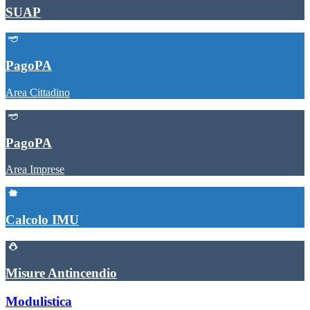
SUAP
PagoPA
Area Cittadino
PagoPA
Area Imprese
Calcolo IMU
Misure Antincendio
Modulistica